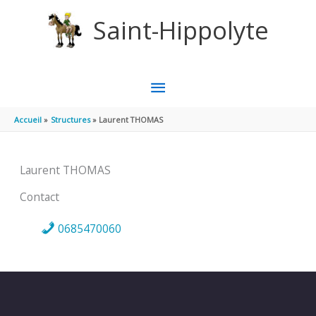
Aller au contenu
Aller au pied de page
Saint-Hippolyte
MENU
PRINCIPAL
Accueil
Structures
Laurent THOMAS
Laurent THOMAS
Contact
0685470060