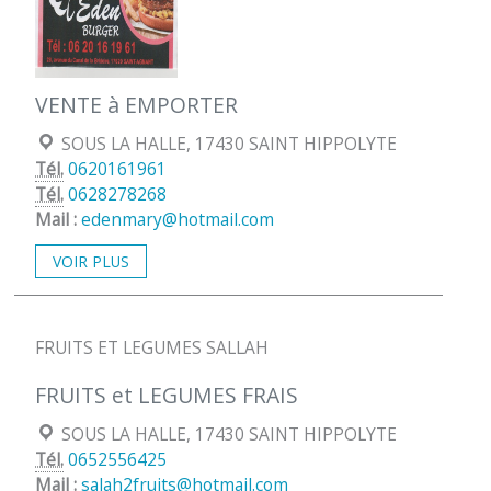
VENTE à EMPORTER
Localisation :
SOUS LA HALLE, 17430 SAINT HIPPOLYTE
Tél.
0620161961
Tél.
0628278268
Mail :
edenmary@hotmail.com
VOIR PLUS
FRUITS ET LEGUMES SALLAH
FRUITS et LEGUMES FRAIS
Localisation :
SOUS LA HALLE, 17430 SAINT HIPPOLYTE
Tél.
0652556425
Mail :
salah2fruits@hotmail.com