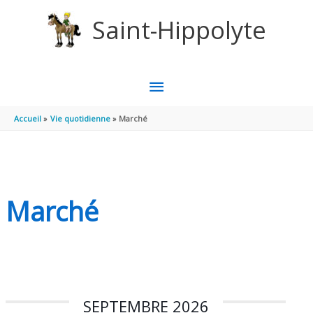
Aller au contenu
Aller au pied de page
Saint-Hippolyte
MENU
PRINCIPAL
Accueil
Vie quotidienne
Marché
Marché
SEPTEMBRE 2026