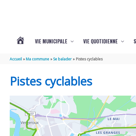
Aller au contenu
Aller au pied de page
VIE MUNICIPALE
VIE QUOTIDIENNE
VOTRE
Accueil
Ma commune
Se balader
Pistes cyclables
COMMUNE
Pistes cyclables
DE
SAINT-
HIPPOLYTE