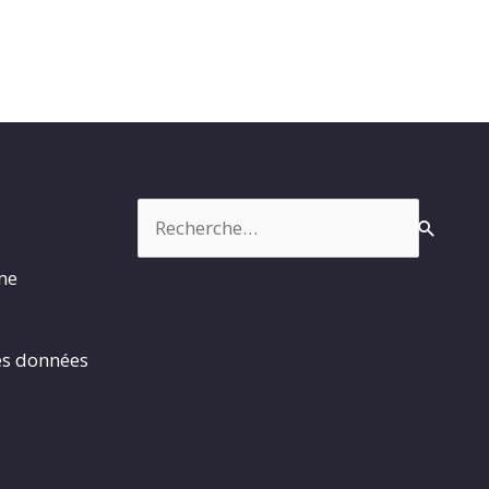
Rechercher :
rme
es données