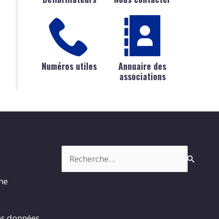
Numéros utiles
Annuaire des
associations
Rechercher :
rme
es données