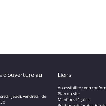
s d’ouverture au
Liens
Accessibilité : non confo
Plan du site
redi, jeudi, vendredi, de
Mentions légales
h30
Politique de protection d