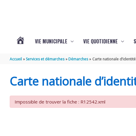
Aller au contenu
Aller au pied de page
VIE MUNICIPALE
VIE QUOTIDIENNE
VOTRE
Accueil
Services et démarches
Démarches
Carte nationale d’identité
COMMUNE
Carte nationale d’identi
DE
Impossible de trouver la fiche : R12542.xml
SAINT-
HIPPOLYTE