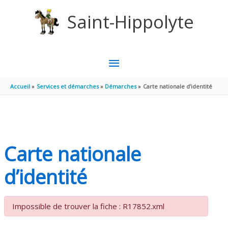
Aller au contenu
Aller au pied de page
Saint-Hippolyte
MENU
PRINCIPAL
Accueil
Services et démarches
Démarches
Carte nationale d’identité
Carte nationale
d’identité
Impossible de trouver la fiche : R17852.xml