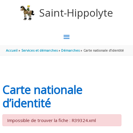
Aller au contenu
Aller au pied de page
Saint-Hippolyte
MENU
PRINCIPAL
Accueil
Services et démarches
Démarches
Carte nationale d’identité
Carte nationale
d’identité
Impossible de trouver la fiche : R39324.xml