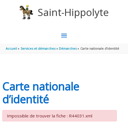
Aller au contenu
Aller au pied de page
Saint-Hippolyte
MENU
PRINCIPAL
Accueil
Services et démarches
Démarches
Carte nationale d’identité
Carte nationale
d’identité
Impossible de trouver la fiche : R44031.xml