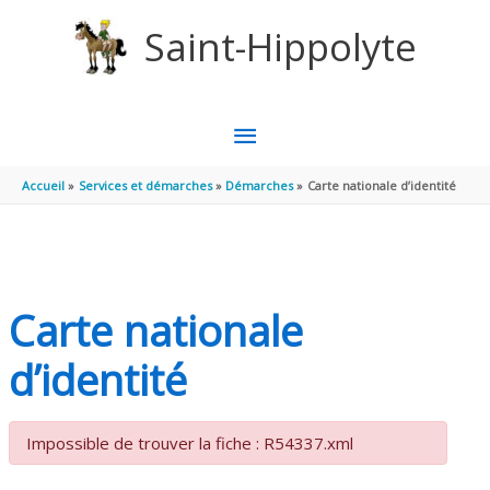
Aller au contenu
Aller au pied de page
Saint-Hippolyte
MENU
PRINCIPAL
Accueil
Services et démarches
Démarches
Carte nationale d’identité
Carte nationale
d’identité
Impossible de trouver la fiche : R54337.xml