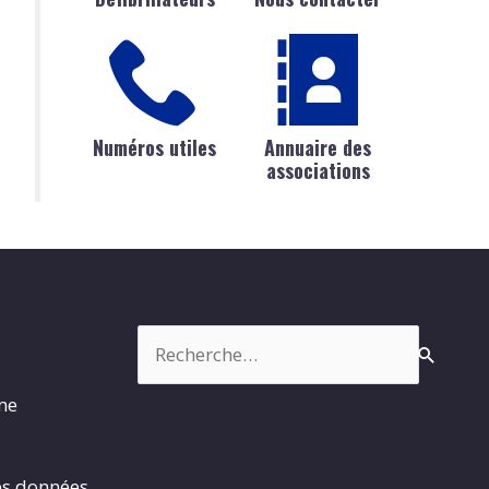
Numéros utiles
Annuaire des
associations
Rechercher :
rme
es données