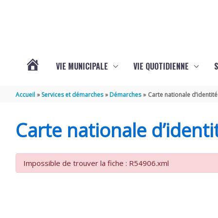
Aller au contenu
Aller au pied de page
VIE MUNICIPALE
VIE QUOTIDIENNE
VOTRE
Accueil
Services et démarches
Démarches
Carte nationale d’identité
COMMUNE
Carte nationale d’identi
DE
Impossible de trouver la fiche : R54906.xml
SAINT-
HIPPOLYTE