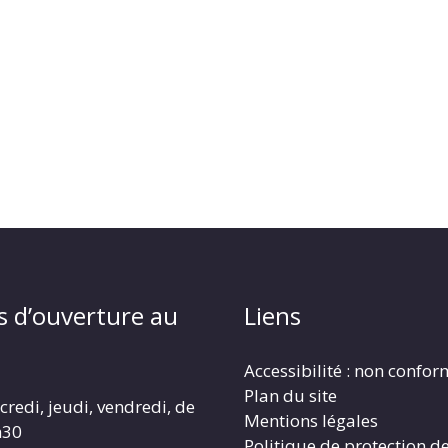
s d’ouverture au
Liens
Accessibilité : non confo
Plan du site
redi, jeudi, vendredi, de
Mentions légales
h30
Politique de protection d