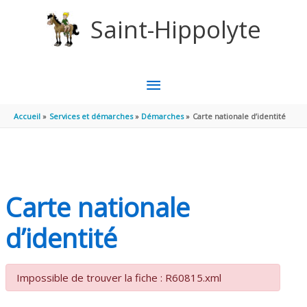
Aller au contenu
Aller au pied de page
Saint-Hippolyte
MENU
PRINCIPAL
Accueil
Services et démarches
Démarches
Carte nationale d’identité
Carte nationale
d’identité
Impossible de trouver la fiche : R60815.xml