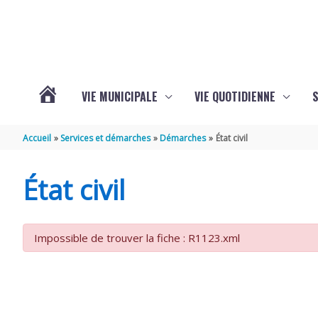
Aller au contenu
Aller au pied de page
VIE MUNICIPALE
VIE QUOTIDIENNE
VOTRE
Accueil
Services et démarches
Démarches
État civil
COMMUNE
État civil
DE
Impossible de trouver la fiche : R1123.xml
SAINT-
HIPPOLYTE