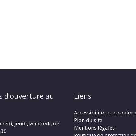
s d’ouverture au
Liens
Accessibilité : non confo
Plan du site
redi, jeudi, vendredi, de
Mentions légales
h30
Politique de protection d