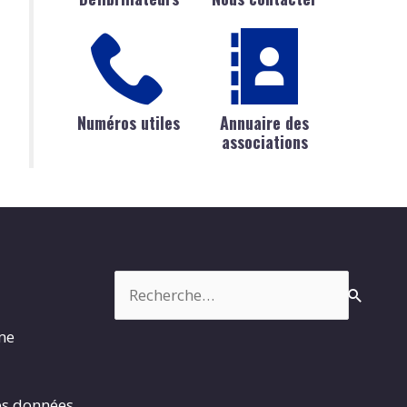
Numéros utiles
Annuaire des
associations
Rechercher :
rme
es données