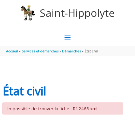
Aller au contenu
Aller au pied de page
Saint-Hippolyte
MENU
PRINCIPAL
Accueil
Services et démarches
Démarches
État civil
État civil
Impossible de trouver la fiche : R12468.xml