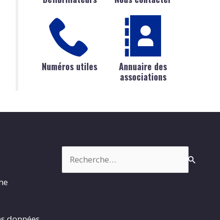
Numéros utiles
Annuaire des
associations
Rechercher :
rme
es données