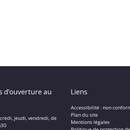
s d’ouverture au
Liens
Accessibilité : non confo
Plan du site
redi, jeudi, vendredi, de
Mentions légales
h30
Politique de protection d