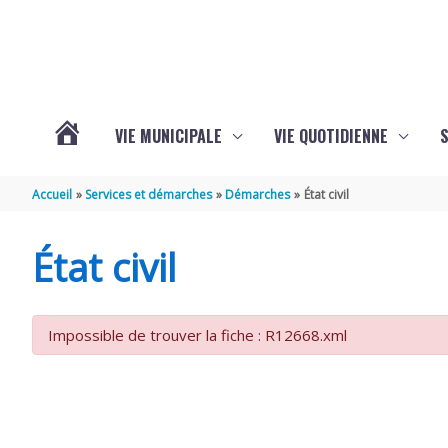
Aller au contenu
Aller au pied de page
VIE MUNICIPALE
VIE QUOTIDIENNE
VOTRE
Accueil
Services et démarches
Démarches
État civil
COMMUNE
État civil
DE
Impossible de trouver la fiche : R12668.xml
SAINT-
HIPPOLYTE