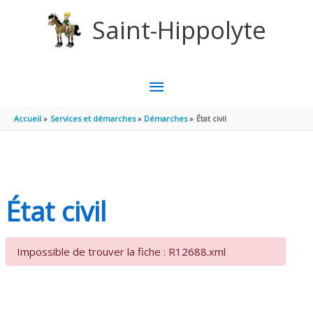
Aller au contenu
Aller au pied de page
Saint-Hippolyte
MENU
PRINCIPAL
Accueil
Services et démarches
Démarches
État civil
État civil
Impossible de trouver la fiche : R12688.xml