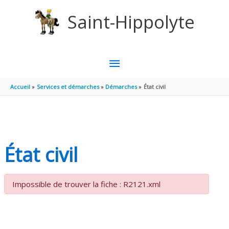
Aller au contenu
Aller au pied de page
Saint-Hippolyte
MENU
PRINCIPAL
Accueil
Services et démarches
Démarches
État civil
État civil
Impossible de trouver la fiche : R2121.xml