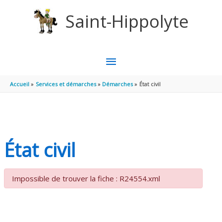
Aller au contenu
Aller au pied de page
Saint-Hippolyte
MENU
PRINCIPAL
Accueil
Services et démarches
Démarches
État civil
État civil
Impossible de trouver la fiche : R24554.xml