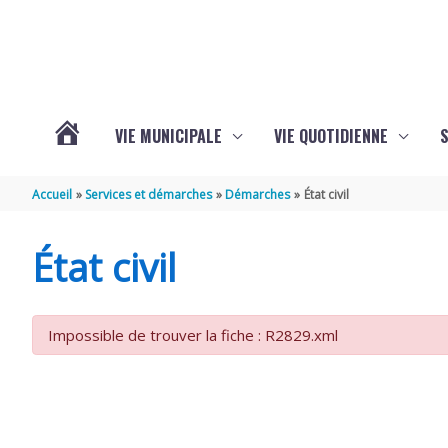
Aller au contenu
Aller au pied de page
VIE MUNICIPALE
VIE QUOTIDIENNE
VOTRE
Accueil
Services et démarches
Démarches
État civil
COMMUNE
État civil
DE
Impossible de trouver la fiche : R2829.xml
SAINT-
HIPPOLYTE