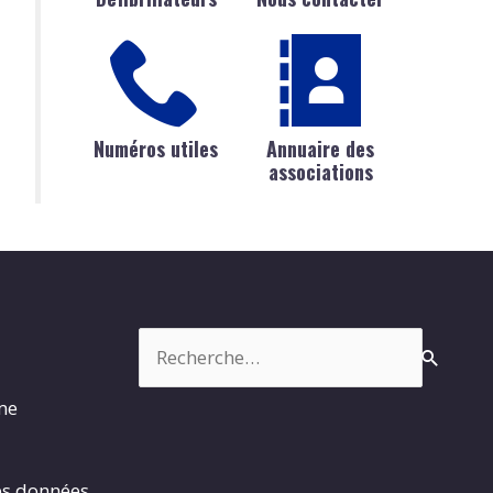
Numéros utiles
Annuaire des
associations
Rechercher :
rme
es données