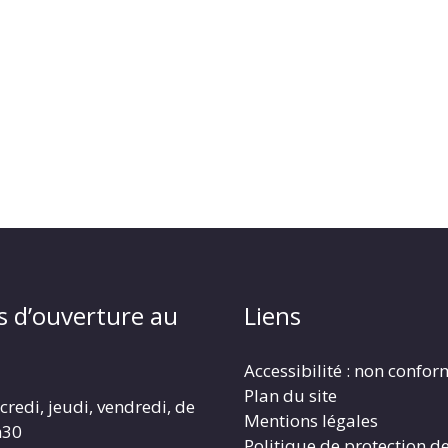
s d’ouverture au
Liens
Accessibilité : non confo
Plan du site
redi, jeudi, vendredi, de
Mentions légales
h30
Politique de protection d