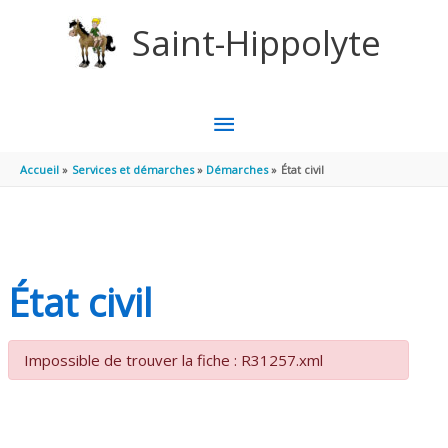
Aller au contenu
Aller au pied de page
Saint-Hippolyte
MENU
PRINCIPAL
Accueil
Services et démarches
Démarches
État civil
État civil
Impossible de trouver la fiche : R31257.xml