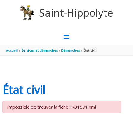
Aller au contenu
Aller au pied de page
Saint-Hippolyte
MENU
PRINCIPAL
Accueil
Services et démarches
Démarches
État civil
État civil
Impossible de trouver la fiche : R31591.xml