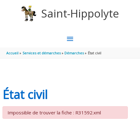
Aller au contenu
Aller au pied de page
Saint-Hippolyte
MENU
PRINCIPAL
Accueil
Services et démarches
Démarches
État civil
État civil
Impossible de trouver la fiche : R31592.xml