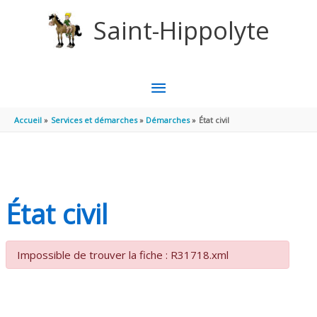
Aller au contenu
Aller au pied de page
Saint-Hippolyte
MENU
PRINCIPAL
Accueil
Services et démarches
Démarches
État civil
État civil
Impossible de trouver la fiche : R31718.xml