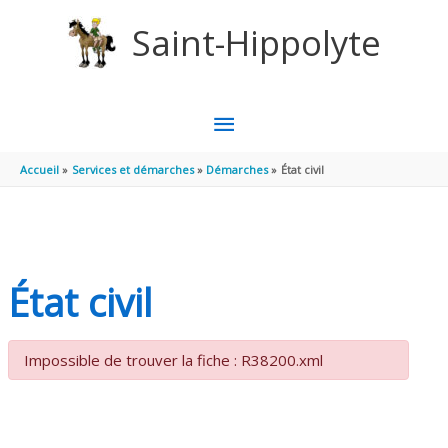
Aller au contenu
Aller au pied de page
Saint-Hippolyte
MENU
PRINCIPAL
Accueil
Services et démarches
Démarches
État civil
État civil
Impossible de trouver la fiche : R38200.xml