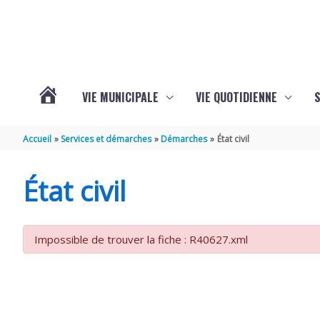
Aller au contenu
Aller au pied de page
VIE MUNICIPALE
VIE QUOTIDIENNE
VOTRE
Accueil
Services et démarches
Démarches
État civil
COMMUNE
État civil
DE
Impossible de trouver la fiche : R40627.xml
SAINT-
HIPPOLYTE