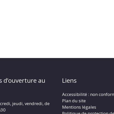
s d’ouverture au
Liens
Accessibilité : non confo
Plan du site
redi, jeudi, vendredi, de
Mentions légales
h30
Politique de protection d