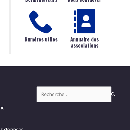
Numéros utiles
Annuaire des
associations
Rechercher :
rme
es données