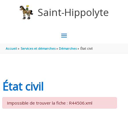
Aller au contenu
Aller au pied de page
Saint-Hippolyte
MENU
PRINCIPAL
Accueil
Services et démarches
Démarches
État civil
État civil
Impossible de trouver la fiche : R44506.xml