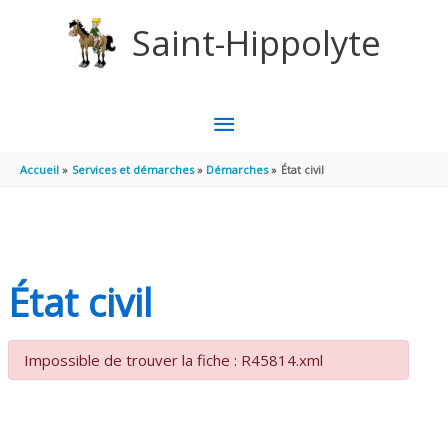
Aller au contenu
Aller au pied de page
Saint-Hippolyte
MENU
PRINCIPAL
Accueil
Services et démarches
Démarches
État civil
État civil
Impossible de trouver la fiche : R45814.xml