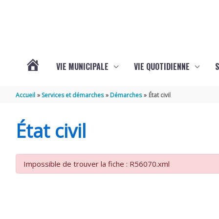
Aller au contenu
Aller au pied de page
VIE MUNICIPALE
VIE QUOTIDIENNE
VOTRE
Accueil
Services et démarches
Démarches
État civil
COMMUNE
État civil
DE
Impossible de trouver la fiche : R56070.xml
SAINT-
HIPPOLYTE