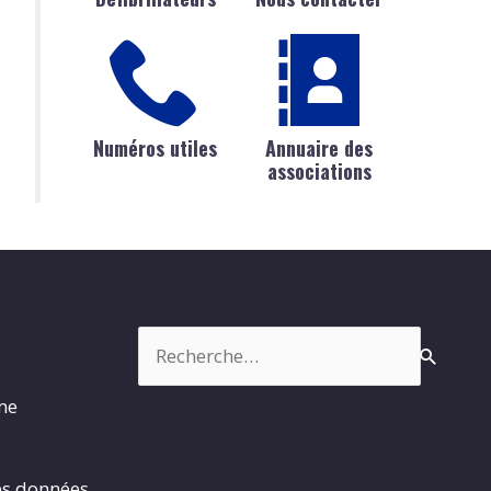
Numéros utiles
Annuaire des
associations
Rechercher :
rme
es données