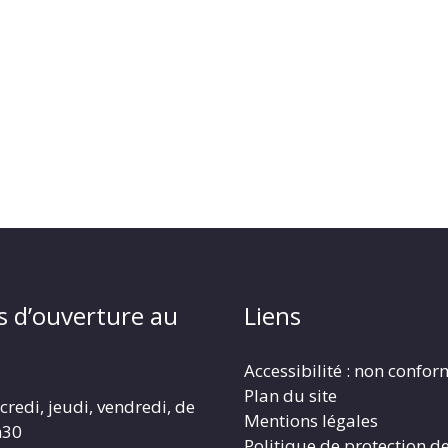
s d’ouverture au
Liens
Accessibilité : non confo
Plan du site
redi, jeudi, vendredi, de
Mentions légales
h30
Politique de protection d