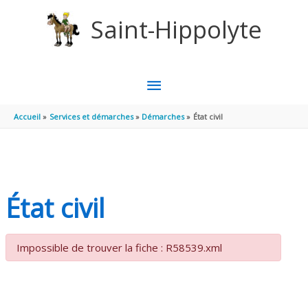
Aller au contenu
Aller au pied de page
Saint-Hippolyte
MENU
PRINCIPAL
Accueil
Services et démarches
Démarches
État civil
État civil
Impossible de trouver la fiche : R58539.xml