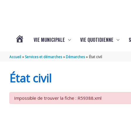
Aller au contenu
Aller au pied de page
VIE MUNICIPALE
VIE QUOTIDIENNE
VOTRE
Accueil
Services et démarches
Démarches
État civil
COMMUNE
État civil
DE
Impossible de trouver la fiche : R59388.xml
SAINT-
HIPPOLYTE