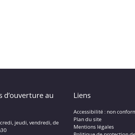
s d’ouverture au
Liens
Accessibilité : non confo
Plan du site
redi, jeudi, vendredi, de
Mentions légales
h30
Politique de protection d