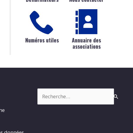
Numéros utiles
Annuaire des
associations
Rechercher :
rme
es données