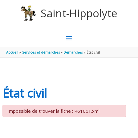
Aller au contenu
Aller au pied de page
Saint-Hippolyte
MENU
PRINCIPAL
Accueil
Services et démarches
Démarches
État civil
État civil
Impossible de trouver la fiche : R61061.xml