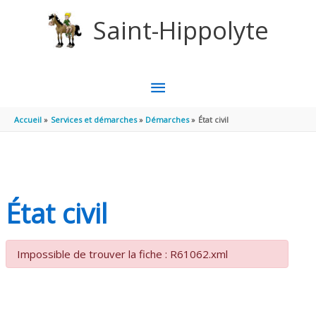
Aller au contenu
Aller au pied de page
Saint-Hippolyte
MENU
PRINCIPAL
Accueil
Services et démarches
Démarches
État civil
État civil
Impossible de trouver la fiche : R61062.xml