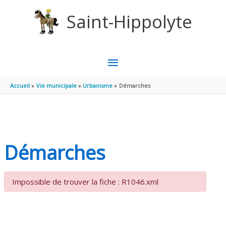
Aller au contenu
Aller au pied de page
Saint-Hippolyte
MENU
PRINCIPAL
Accueil
Vie municipale
Urbanisme
Démarches
Démarches
Impossible de trouver la fiche : R1046.xml