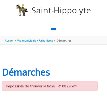
Aller au contenu
Aller au pied de page
Saint-Hippolyte
MENU
PRINCIPAL
Accueil
Vie municipale
Urbanisme
Démarches
Démarches
Impossible de trouver la fiche : R10829.xml