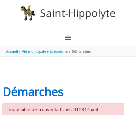
Aller au contenu
Aller au pied de page
Saint-Hippolyte
MENU
PRINCIPAL
Accueil
Vie municipale
Urbanisme
Démarches
Démarches
Impossible de trouver la fiche : R12314.xml