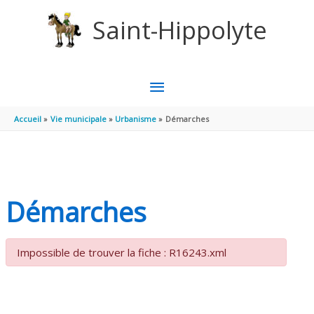
Aller au contenu
Aller au pied de page
Saint-Hippolyte
MENU
PRINCIPAL
Accueil
Vie municipale
Urbanisme
Démarches
Démarches
Impossible de trouver la fiche : R16243.xml