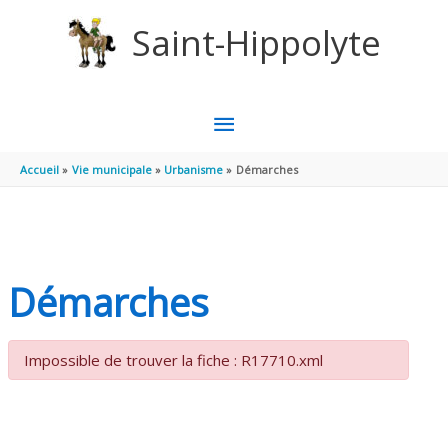
Aller au contenu
Aller au pied de page
Saint-Hippolyte
MENU
PRINCIPAL
Accueil
Vie municipale
Urbanisme
Démarches
Démarches
Impossible de trouver la fiche : R17710.xml