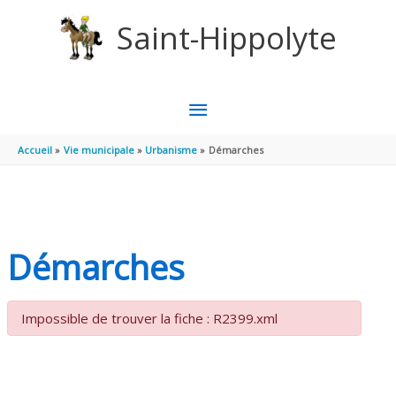
Aller au contenu
Aller au pied de page
Saint-Hippolyte
MENU
PRINCIPAL
Accueil
Vie municipale
Urbanisme
Démarches
Démarches
Impossible de trouver la fiche : R2399.xml