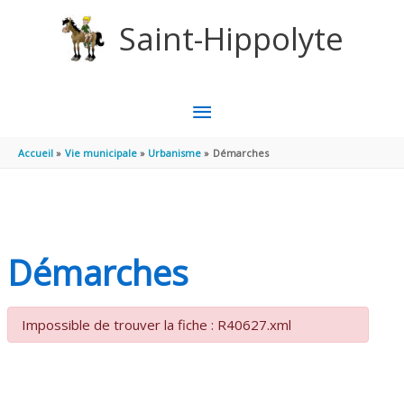
Aller au contenu
Aller au pied de page
Saint-Hippolyte
MENU
PRINCIPAL
Accueil
Vie municipale
Urbanisme
Démarches
Démarches
Impossible de trouver la fiche : R40627.xml