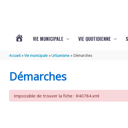
Aller au contenu
Aller au pied de page
VIE MUNICIPALE
VIE QUOTIDIENNE
VOTRE
Accueil
Vie municipale
Urbanisme
Démarches
COMMUNE
Démarches
DE
Impossible de trouver la fiche : R40784.xml
SAINT-
HIPPOLYTE