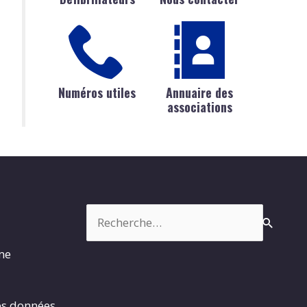
Numéros utiles
Annuaire des
associations
Rechercher :
rme
es données