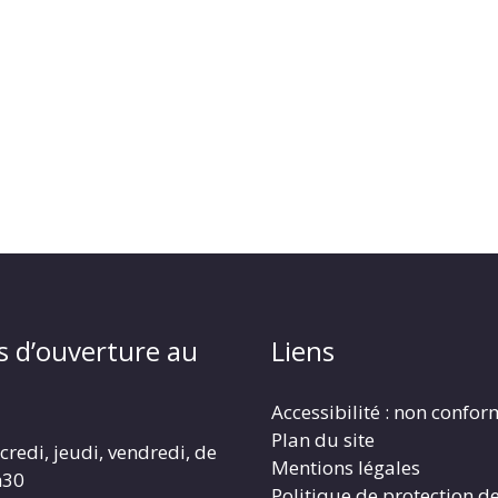
s d’ouverture au
Liens
Accessibilité : non confo
Plan du site
redi, jeudi, vendredi, de
Mentions légales
h30
Politique de protection d