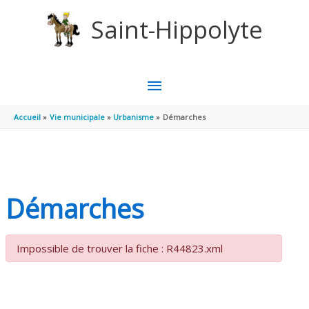
Aller au contenu
Aller au pied de page
Saint-Hippolyte
MENU
PRINCIPAL
Accueil
Vie municipale
Urbanisme
Démarches
Démarches
Impossible de trouver la fiche : R44823.xml