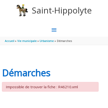
Aller au contenu
Aller au pied de page
Saint-Hippolyte
MENU
PRINCIPAL
Accueil
Vie municipale
Urbanisme
Démarches
Démarches
Impossible de trouver la fiche : R46210.xml