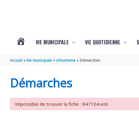
Aller au contenu
Aller au pied de page
VIE MUNICIPALE
VIE QUOTIDIENNE
VOTRE
Accueil
Vie municipale
Urbanisme
Démarches
COMMUNE
Démarches
DE
Impossible de trouver la fiche : R47104.xml
SAINT-
HIPPOLYTE