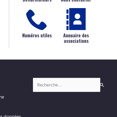
Numéros utiles
Annuaire des
associations
Rechercher :
rme
es données