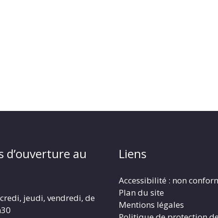
s d’ouverture au
Liens
Accessibilité : non confo
Plan du site
redi, jeudi, vendredi, de
Mentions légales
h30
Politique de protection d