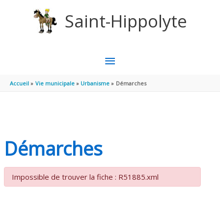
Aller au contenu
Aller au pied de page
Saint-Hippolyte
MENU
PRINCIPAL
Accueil
Vie municipale
Urbanisme
Démarches
Démarches
Impossible de trouver la fiche : R51885.xml