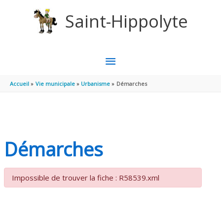
Aller au contenu
Aller au pied de page
Saint-Hippolyte
MENU
PRINCIPAL
Accueil
Vie municipale
Urbanisme
Démarches
Démarches
Impossible de trouver la fiche : R58539.xml