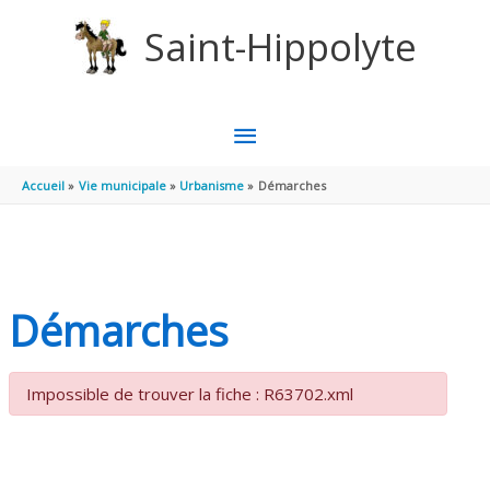
Aller au contenu
Aller au pied de page
Saint-Hippolyte
MENU
PRINCIPAL
Accueil
Vie municipale
Urbanisme
Démarches
Démarches
Impossible de trouver la fiche : R63702.xml