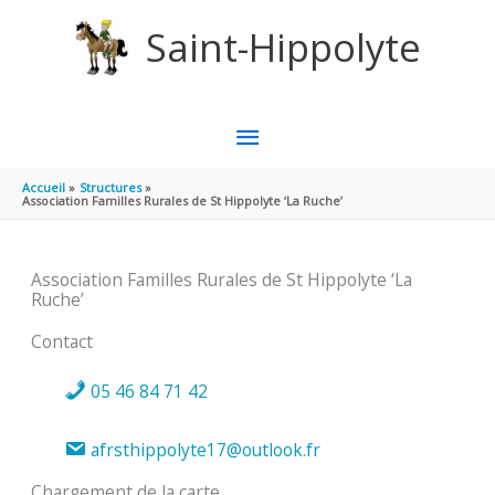
Aller au contenu
Aller au pied de page
Saint-Hippolyte
MENU
PRINCIPAL
Accueil
Structures
Association Familles Rurales de St Hippolyte ‘La Ruche’
Association Familles Rurales de St Hippolyte ‘La
Ruche’
Contact
05 46 84 71 42
afrsthippolyte17@outlook.fr
Chargement de la carte ...