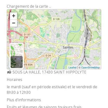
Chargement de la carte ...
+
−
Leaflet
| ©
OpenStreetMap
Localisation :
SOUS LA HALLE, 17430 SAINT HIPPOLYTE
Horaires
le mardi (sauf en période estivale) et le vendredi de
8h30 à 12h30
Plus d'informations
Fruits et légumes de saisons toujours frais