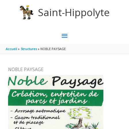
Aller au contenu
Aller au pied de page
Saint-Hippolyte
MENU
PRINCIPAL
Accueil
Structures
NOBLE PAYSAGE
NOBLE PAYSAGE