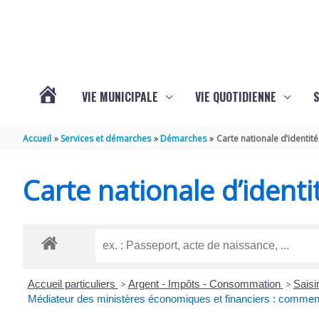
Aller au contenu
Aller au pied de page
VIE MUNICIPALE
VIE QUOTIDIENNE
VOTRE
Accueil
Services et démarches
Démarches
Carte nationale d’identité
COMMUNE
Carte nationale d’identi
DE
SAINT-
Accueil particuliers
>
Argent - Impôts - Consommation
>
Saisir
HIPPOLYTE
Médiateur des ministères économiques et financiers : comment