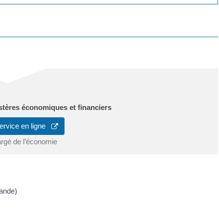
tères économiques et financiers
ervice en ligne
argé de l'économie
mande)