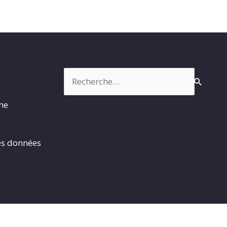
Rechercher :
rme
es données