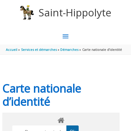
Aller au contenu
Aller au pied de page
Saint-Hippolyte
MENU
PRINCIPAL
Accueil
Services et démarches
Démarches
Carte nationale d’identité
Carte nationale
d’identité