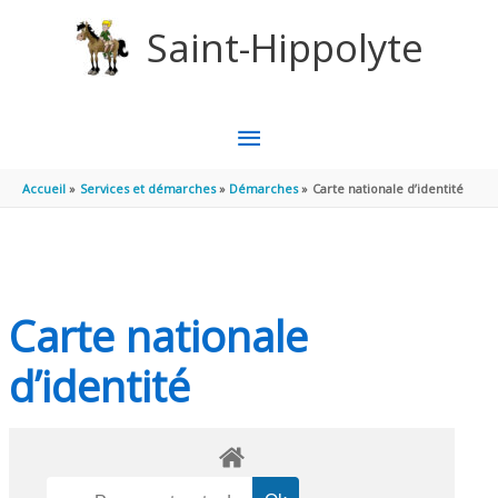
Aller au contenu
Aller au pied de page
Saint-Hippolyte
MENU
PRINCIPAL
Accueil
Services et démarches
Démarches
Carte nationale d’identité
Carte nationale
d’identité